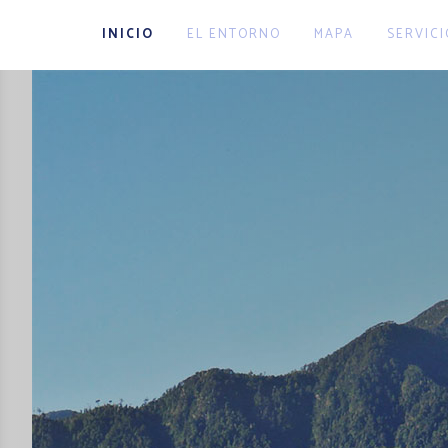
INICIO
EL ENTORNO
MAPA
SERVICI