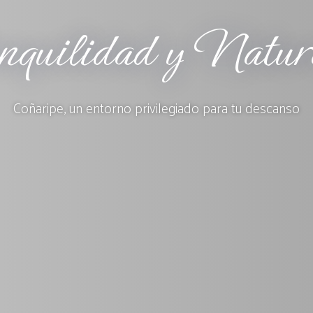
quilidad y Natur
Coñaripe, un entorno privilegiado para tu descanso