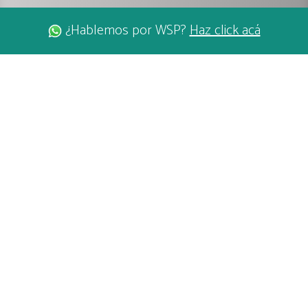
¿Hablemos por WSP?
Haz click acá
LAGO CALAFQUÉN
COÑARIPE
LAS TERMAS
Nuestro lago recibe su nombre del
mapudungun kaḻafkeṉ, que significa otro lago,
en referencia al lago Villarrica.
El lago Calafquén es un lago de aguas limpias y calmas ubicado a 30 km al
sur de Villarrica y a 17 km al noreste de Panguipulli.