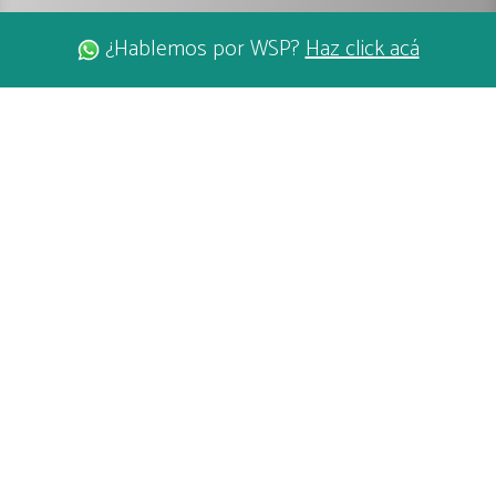
¿Hablemos por WSP?
Haz click acá
LAGO CALAFQUÉN
COÑARIPE
LAS TERMAS
Nuestro lago recibe su nombre del
mapudungun kaḻafkeṉ, que significa otro lago,
en referencia al lago Villarrica.
El lago Calafquén es un lago de aguas limpias y calmas ubicado a 30 km al
sur de Villarrica y a 17 km al noreste de Panguipulli.