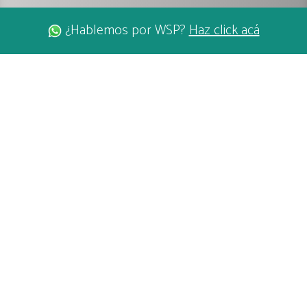
¿Hablemos por WSP?
Haz click acá
LAGO CALAFQUÉN
COÑARIPE
LAS TERMAS
Nuestro lago recibe su nombre del
mapudungun kaḻafkeṉ, que significa otro lago,
en referencia al lago Villarrica.
El lago Calafquén es un lago de aguas limpias y calmas ubicado a 30 km al
sur de Villarrica y a 17 km al noreste de Panguipulli.